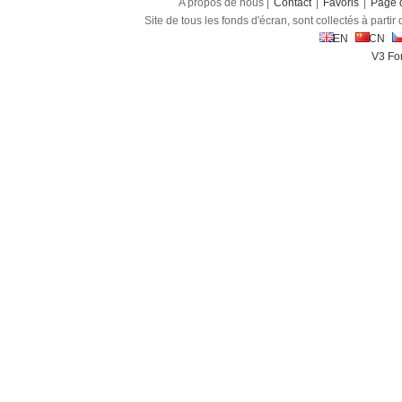
A propos de nous |
Contact
|
Favoris
|
Page d
Site de tous les fonds d'écran, sont collectés à partir d
EN
CN
V3 Fon