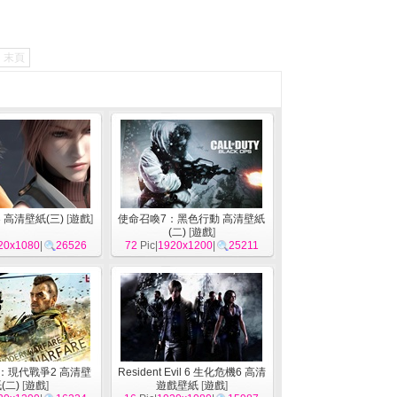
末頁
 高清壁紙(三)
[
遊戲
]
使命召喚7：黑色行動 高清壁紙
(二)
[
遊戲
]
20x1080
|
26526
72
Pic|
1920x1200
|
25211
：現代戰爭2 高清壁
Resident Evil 6 生化危機6 高清
(二)
[
遊戲
]
遊戲壁紙
[
遊戲
]