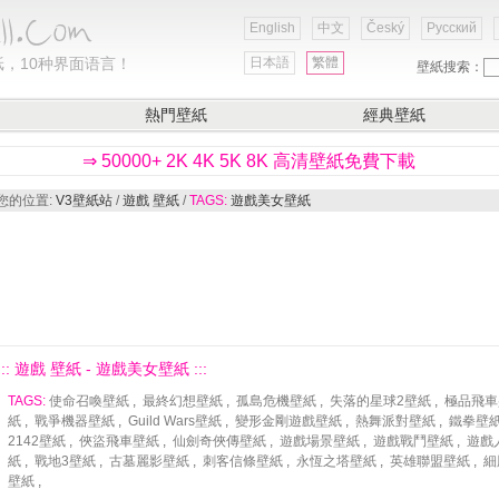
English
中文
Český
Русский
，10种界面语言！
日本語
繁體
壁紙搜索：
熱門壁紙
經典壁紙
⇒ 50000+ 2K 4K 5K 8K 高清壁紙免費下載
您的位置:
V3壁紙站
/
遊戲 壁紙
/
TAGS:
遊戲美女壁紙
::: 遊戲 壁紙 - 遊戲美女壁紙 :::
TAGS:
使命召喚壁紙
,
最終幻想壁紙
,
孤島危機壁紙
,
失落的星球2壁紙
,
極品飛車
紙
,
戰爭機器壁紙
,
Guild Wars壁紙
,
變形金剛遊戲壁紙
,
熱舞派對壁紙
,
鐵拳壁
2142壁紙
,
俠盜飛車壁紙
,
仙劍奇俠傳壁紙
,
遊戲場景壁紙
,
遊戲戰鬥壁紙
,
遊戲
紙
,
戰地3壁紙
,
古墓麗影壁紙
,
刺客信條壁紙
,
永恆之塔壁紙
,
英雄聯盟壁紙
,
細
壁紙
,