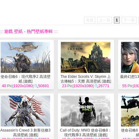
首頁
上一頁
1
下一頁
::: 遊戲 壁紙 - 熱門壁紙專輯 :::
使命召喚6：現代戰爭2 高清壁
The Elder Scrolls V: Skyrim 上
最終幻想13
紙
[
遊戲
]
古捲軸5：天際 高清壁紙
[
遊戲
]
40
Pic|
1920x1080
|
50691
23
Pic|
1920x1080
|
26771
55
Pic|
19
Assassin's Creed 3 刺客信條3
Call of Duty: MW3 使命召喚8：
使命召喚6
高清壁紙
[
遊戲
]
現代戰爭3 高清壁紙
[
遊戲
]
紙