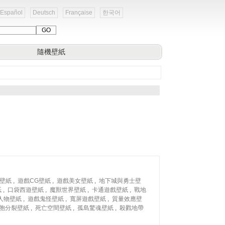
Español
Deutsch
Française
한국어
隨機壁紙
壁紙
,
遊戲CG壁紙
,
遊戲美女壁紙
,
地下城與勇士壁
紙
,
口袋西遊壁紙
,
魔獸世界壁紙
,
卡通遊戲壁紙
,
戰地
人物壁紙
,
遊戲鬼怪壁紙
,
寬屏遊戲壁紙
,
質量效應壁
胞分裂壁紙
,
死亡空間壁紙
,
孤島驚魂壁紙
,
殺戮地帶