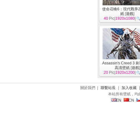
使命召喚6：現代戰爭2
紙
[
遊戲
]
40
Pic|
1920x1080
|
Assassin's Creed 
高清壁紙
[
遊戲
20
Pic|
1920x1200
|
關於我們 |
聯繫站長
|
加入收藏
本站所有壁紙，均
EN
CN