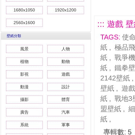
1680x1050
1920x1200
::: 遊戲 
2560x1600
TAGS:
使
壁紙分類
紙
,
極品
風景
人物
紙
,
戰爭
植物
動物
紙
,
鐵拳
影視
遊戲
2142壁紙
動漫
設計
壁紙
,
遊
紙
,
戰地3
攝影
體育
盟壁紙
,
廣告
汽車
紙
,
系統
軍事
專輯數: 5