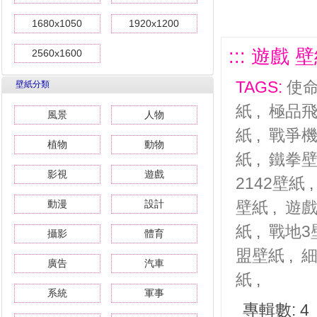
1680x1050
1920x1200
::: 遊戲 
2560x1600
TAGS:
使
壁紙分類
紙
,
極品
風景
人物
紙
,
戰爭
植物
動物
紙
,
鐵拳
影視
遊戲
2142壁紙
動漫
設計
壁紙
,
遊
紙
,
戰地3
攝影
體育
盟壁紙
,
廣告
汽車
紙
,
系統
軍事
專輯數: 4