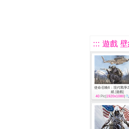
::: 遊戲 
使命召喚6：現代戰爭2
紙
[
遊戲
]
40
Pic|
1920x1080
|