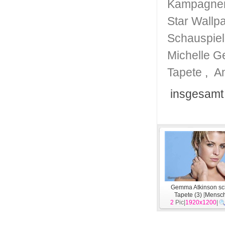
Kampagnen
Star Wallp
Schauspiel
Michelle G
Tapete
,
A
insgesamt
Gemma Atkinson s
Tapete (3)
[
Mensc
2
Pic|
1920x1200
|