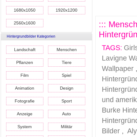
1680x1050
1920x1200
::: Mensc
2560x1600
Hintergrün
Hintergrundbilder Kategorien
TAGS:
Girl
Landschaft
Menschen
Lavigne Wa
Pflanzen
Tiere
Wallpaper
Film
Spiel
Hintergrün
Hintergrün
Animation
Design
und amerik
Fotografie
Sport
Burke Hint
Anzeige
Auto
Hintergrün
System
Militär
Bilder
,
Al