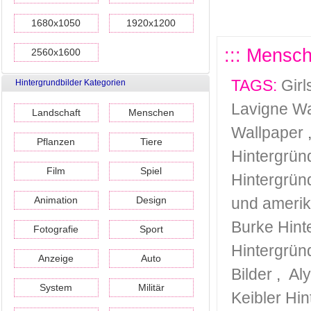
1680x1050
1920x1200
::: Mensch
2560x1600
TAGS:
Girl
Hintergrundbilder Kategorien
Lavigne Wa
Landschaft
Menschen
Wallpaper
Pflanzen
Tiere
Hintergrün
Film
Spiel
Hintergrün
Animation
Design
und amerik
Burke Hint
Fotografie
Sport
Hintergrün
Anzeige
Auto
Bilder
,
Al
System
Militär
Keibler Hi